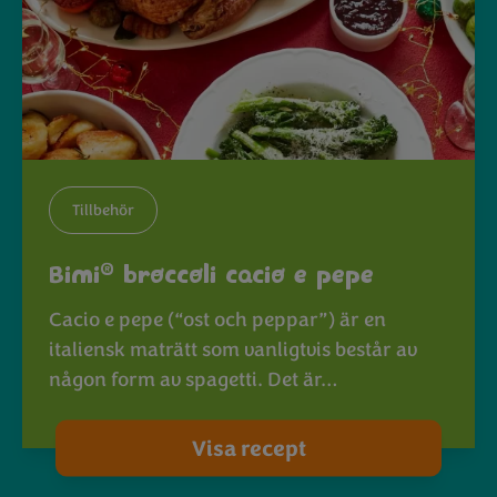
Tillbehör
®
Bimi
broccoli cacio e pepe
Cacio e pepe (“ost och peppar”) är en
italiensk maträtt som vanligtvis består av
någon form av spagetti. Det är…
Visa recept