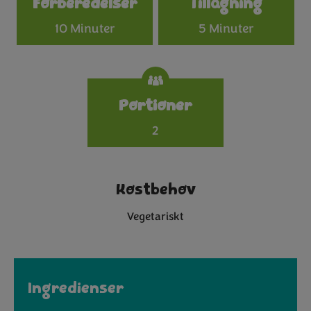
Förberedelser
Tillagning
10 Minuter
5 Minuter
Portioner
2
Kostbehov
Vegetariskt
Ingredienser