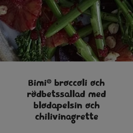
®
Bimi
broccoli och
rödbetssallad med
blodapelsin och
chilivinagrette