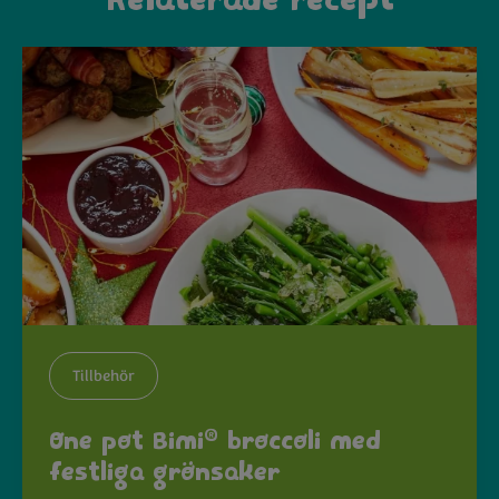
Relaterade recept
Tillbehör
®
One pot Bimi
broccoli med
festliga grönsaker