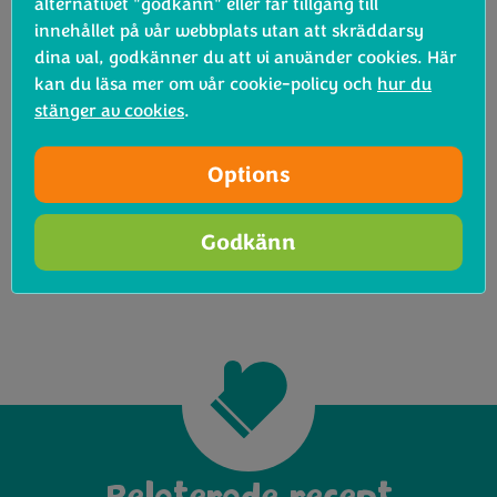
alternativet "godkänn" eller får tillgång till
innehållet på vår webbplats utan att skräddarsy
dina val, godkänner du att vi använder cookies. Här
kan du läsa mer om vår cookie-policy och
hur du
stänger av cookies
.
Options
Godkänn