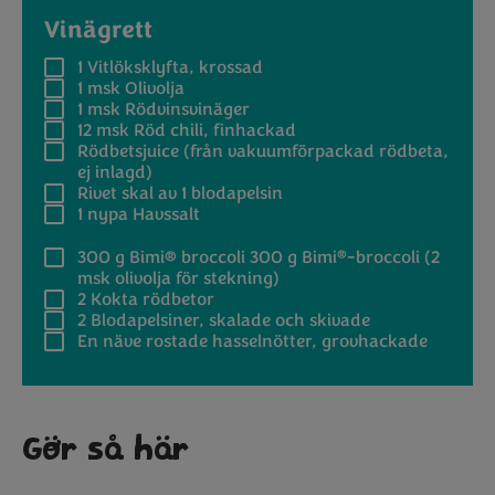
Vinägrett
1
Vitlöksklyfta, krossad
1 msk
Olivolja
1 msk
Rödvinsvinäger
12 msk
Röd chili, finhackad
Rödbetsjuice (från vakuumförpackad rödbeta,
ej inlagd)
Rivet skal av 1 blodapelsin
1 nypa
Havssalt
®
300 g Bimi® broccoli
300 g Bimi
-broccoli (2
msk olivolja för stekning)
2
Kokta rödbetor
2
Blodapelsiner, skalade och skivade
En näve rostade hasselnötter, grovhackade
Gör så här