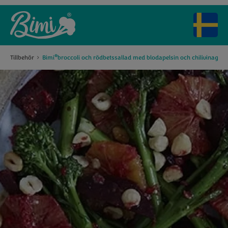
®
Tillbehör
Bimi
broccoli och rödbetssallad med blodapelsin och chilivinagret