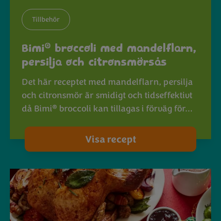
Tillbehör
®
Bimi
broccoli med mandelflarn,
persilja och citronsmörsås
Det här receptet med mandelflarn, persilja
och citronsmör är smidigt och tidseffektivt
®
då Bimi
broccoli kan tillagas i förväg för…
Visa recept