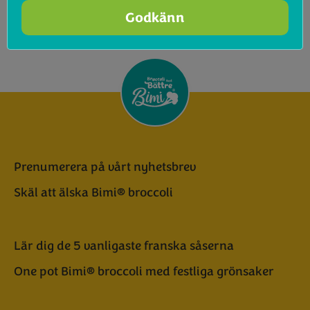
Tillsätt lite olja och salt
Godkänn
Servera
Prenumerera på vårt nyhetsbrev
Skäl att älska Bimi® broccoli
Lär dig de 5 vanligaste franska såserna
One pot Bimi® broccoli med festliga grönsaker