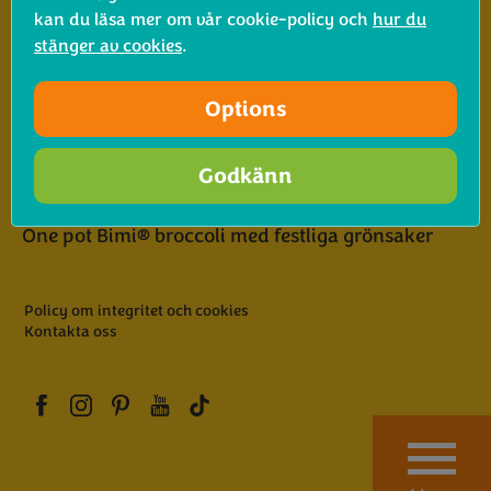
kan du läsa mer om vår cookie-policy och
hur du
stänger av cookies
.
Prenumerera på vårt nyhetsbrev
Options
Skäl att älska Bimi® broccoli
Godkänn
Lär dig de 5 vanligaste franska såserna
One pot Bimi® broccoli med festliga grönsaker
Policy om integritet och cookies
Kontakta oss